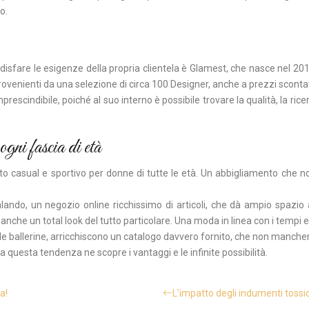
o.
disfare le esigenze della propria clientela è Glamest, che nasce nel 2
 provenienti da una selezione di circa 100 Designer, anche a prezzi scontat
rescindibile, poiché al suo interno è possibile trovare la qualità, la ric
ogni fascia di età
to casual e sportivo per donne di tutte le età. Un abbigliamento che 
do, un negozio online ricchissimo di articoli, che dà ampio spazio al 
e anche un total look del tutto particolare. Una moda in linea con i tempi 
alle ballerine, arricchiscono un catalogo davvero fornito, che non mancherà
 questa tendenza ne scopre i vantaggi e le infinite possibilità.
a!
L’impatto degli indumenti tossic