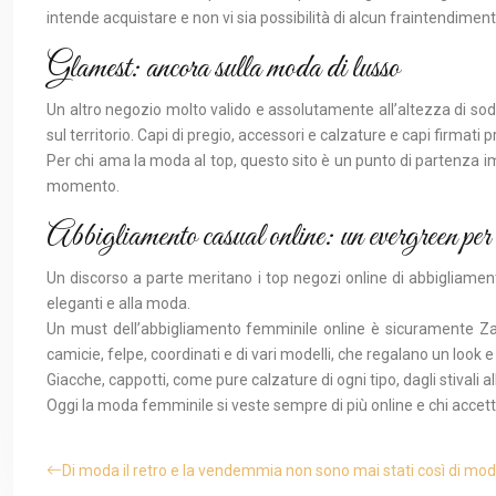
intende acquistare e non vi sia possibilità di alcun fraintendiment
Glamest: ancora sulla moda di lusso
Un altro negozio molto valido e assolutamente all’altezza di sod
sul territorio. Capi di pregio, accessori e calzature e capi firmati
Per chi ama la moda al top, questo sito è un punto di partenza imp
momento.
Abbigliamento casual online: un evergreen per 
Un discorso a parte meritano i top negozi online di abbigliamen
eleganti e alla moda.
Un must dell’abbigliamento femminile online è sicuramente Zalan
camicie, felpe, coordinati e di vari modelli, che regalano un look 
Giacche, cappotti, come pure calzature di ogni tipo, dagli stivali 
Oggi la moda femminile si veste sempre di più online e chi accetta
Di moda il retro e la vendemmia non sono mai stati così di mod