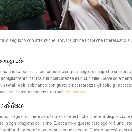
 lo seguono con attenzione. Trovare online i capi che interessano è u
o negozio
onna che fa per noi e, per questo, bisogna scegliere i capi che ci inter
 abbigliamento ha una sua ricercatezza e un suo stile. Serve solamente t
e un
total look
, abbinando con gusto e ricercatezza gli abiti, gli accessori 
cegliere il nostro negozio tra i molti
top negozi
.
e di lusso
i top negozi online è senz’altro Farfetech, che mette a disposizione de
e in ogni stagione dell’anno. E, accanto a questo catalogo, vi è una list
uantità di fotografie per ogni capo in vendita. Questo perché ogni clie