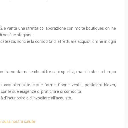
012 e vanta una stretta collaborazione con molte boutiques online
i nei fine stagione.
ercatezza, nonché la comodità di effettuare acquisti online in ogni
non tramonta mai e che offre capi sportivi, ma allo stesso tempo
casual in tutte le sue forme. Gonne, vestiti, pantaloni, blazer,
e con le sue esigenze di praticità e di comodità.
 d’incuriosire e d’invogliare all’acquisto.
i sulla nostra salute